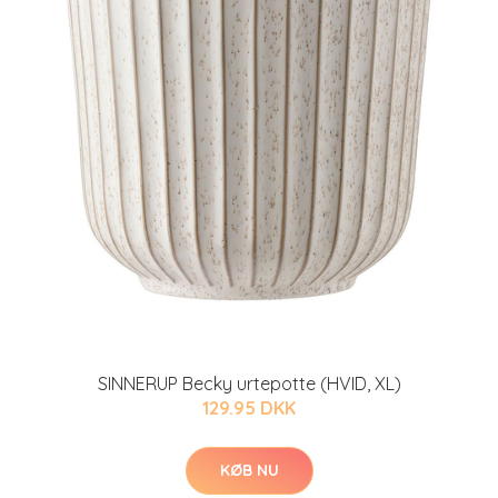
SINNERUP Becky urtepotte (HVID, XL)
129.95 DKK
KØB NU