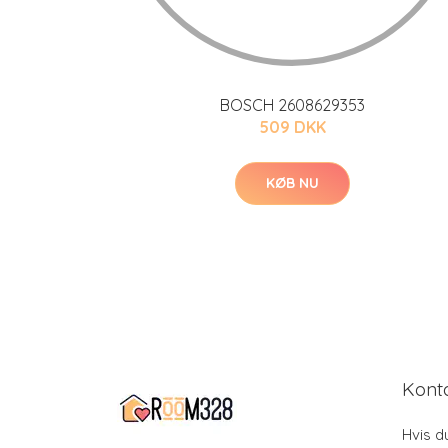
BOSCH 2608629353
509 DKK
KØB NU
Kont
Hvis d