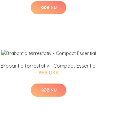
KØB NU
Brabantia tørrestativ - Compact Essential
869 DKK
KØB NU