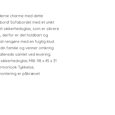
 moderne charme med dette
abord! Sofabordet med et unikt
t sikkerhedsglas, som er sikrere
 derfor er det holdbart og
 at rengøre med en fugtig klud.
 din familie og venner omkring
allerede samlet ved levering.
sikkerhedsglas Mål: 98 x 45 x 31
armorlook Tykkelse,
montering er påkrævet