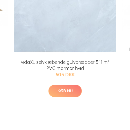
vidaXL selvklæbende gulvbrædder 5,11 m²
PVC marmor hvid
605 DKK
KØB NU