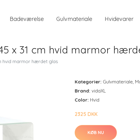
Badeværelse
Gulvmateriale
Hvidevarer
 45 x 31 cm hvid marmor hærd
cm hvid marmor hærdet glas
Kategorier:
Gulvmateriale
,
M
Brand:
vidaXL
Color:
Hvid
2325 DKK
KØB NU