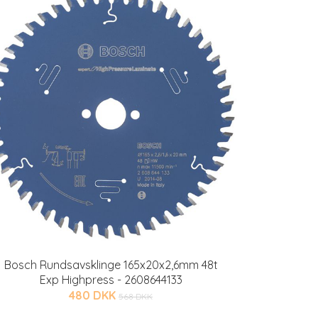
Bosch Rundsavsklinge 165x20x2,6mm 48t
Exp Highpress - 2608644133
480 DKK
568 DKK