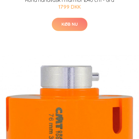
Rund håndvask i marmor Ø40 cm - Grå
1799 DKK
KØB NU