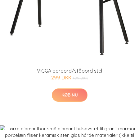
VIGGA barbord/ståbord stel
299 DKK
499 DKK
KØB NU