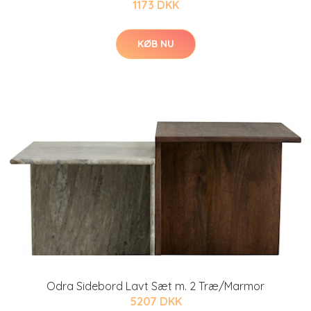
1173 DKK
KØB NU
Odra Sidebord Lavt Sæt m. 2 Træ/Marmor
5207 DKK