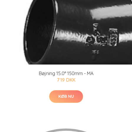
Bøjning 15.0° 150mm - MA
719 DKK
KØB NU