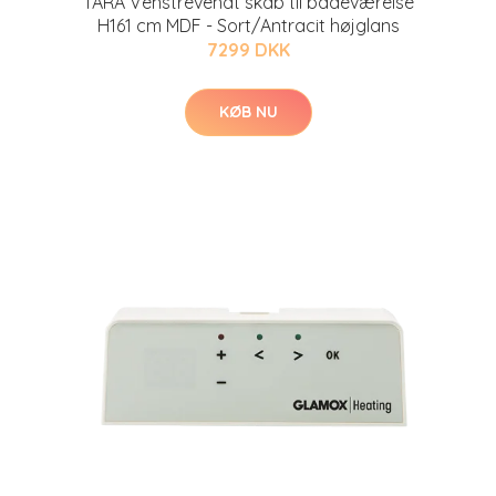
TARA Venstrevendt skab til badeværelse
H161 cm MDF - Sort/Antracit højglans
7299 DKK
KØB NU