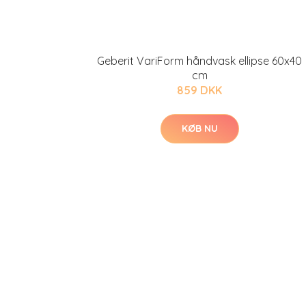
Geberit VariForm håndvask ellipse 60x40
cm
859 DKK
KØB NU