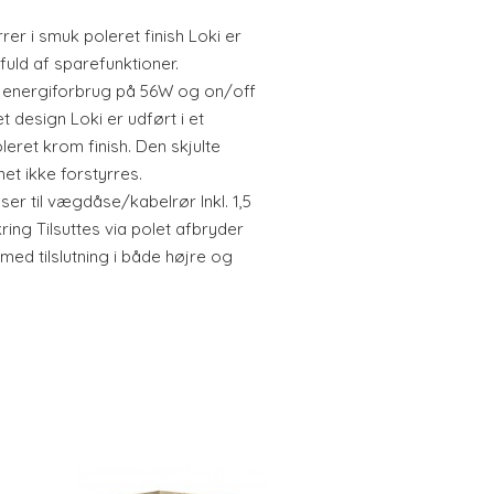
r i smuk poleret finish Loki er
uld af sparefunktioner.
t energiforbrug på 56W og on/off
et design Loki er udført i et
eret krom finish. Den skjulte
net ikke forstyrres.
sser til vægdåse/kabelrør Inkl. 1,5
ing Tilsuttes via polet afbryder
 med tilslutning i både højre og