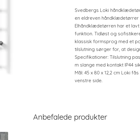
Svedbergs Loki håndklædetørre
en eldreven håndklædetørrer f
Elhåndklædetørren har et lav
funktion. Tidløst og sofistiker
klassisk formsprog med et pol
tilslutning sørger for, at desig
Specifikationer: Tilslutning pa
m slange med kontakt IP44 sikr
Mål: 45 x 80 x 12,2 cm Loki fås
venstre side.
Anbefalede produkter