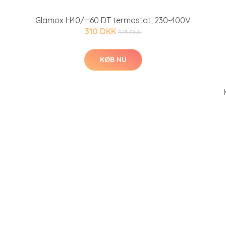
Glamox H40/H60 DT termostat, 230-400V
310 DKK
345 DKK
KØB NU