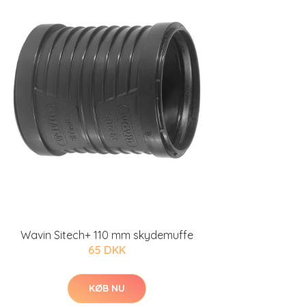
Wavin Sitech+ 110 mm skydemuffe
65 DKK
KØB NU