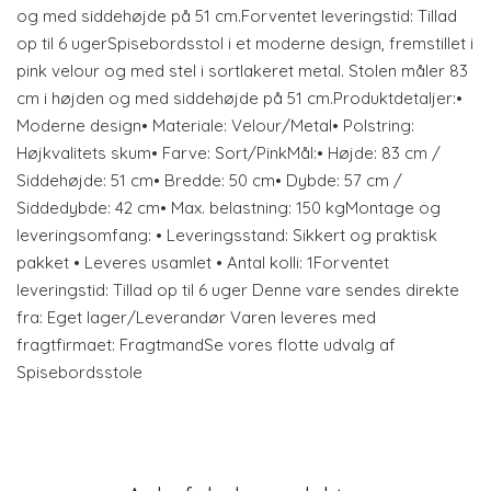
og med siddehøjde på 51 cm.Forventet leveringstid: Tillad
op til 6 ugerSpisebordsstol i et moderne design, fremstillet i
pink velour og med stel i sortlakeret metal. Stolen måler 83
cm i højden og med siddehøjde på 51 cm.Produktdetaljer:•
Moderne design• Materiale: Velour/Metal• Polstring:
Højkvalitets skum• Farve: Sort/PinkMål:• Højde: 83 cm /
Siddehøjde: 51 cm• Bredde: 50 cm• Dybde: 57 cm /
Siddedybde: 42 cm• Max. belastning: 150 kgMontage og
leveringsomfang: • Leveringsstand: Sikkert og praktisk
pakket • Leveres usamlet • Antal kolli: 1Forventet
leveringstid: Tillad op til 6 uger Denne vare sendes direkte
fra: Eget lager/Leverandør Varen leveres med
fragtfirmaet: FragtmandSe vores flotte udvalg af
Spisebordsstole