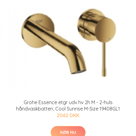
Grohe Essence etgr udv hv 2h M - 2-huls
håndvaskbatteri, Cool Sunrise M-Size 19408GL1
2062 DKK
KØB NU