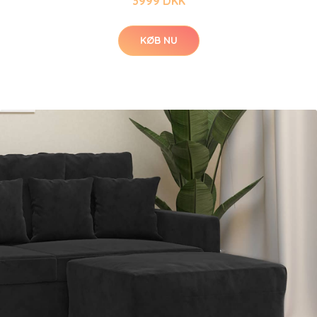
3999 DKK
KØB NU