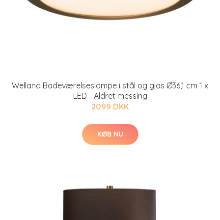
Welland Badeværelseslampe i stål og glas Ø36,1 cm 1 x
LED - Aldret messing
2099 DKK
KØB NU