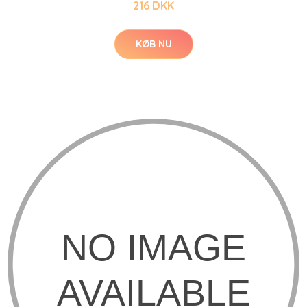
216 DKK
KØB NU