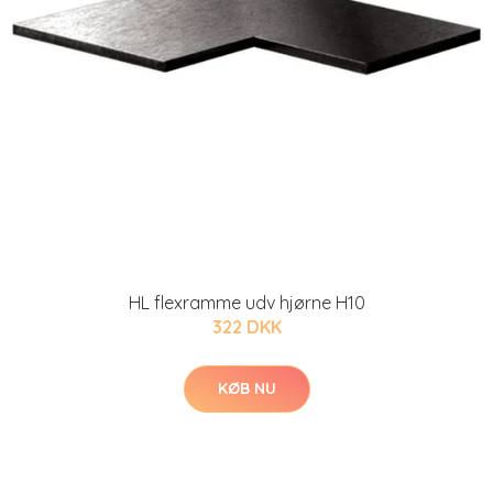
HL flexramme udv hjørne H10
322 DKK
KØB NU