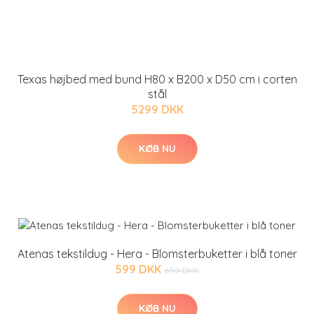
Texas højbed med bund H80 x B200 x D50 cm i corten
stål
5299 DKK
KØB NU
Atenas tekstildug - Hera - Blomsterbuketter i blå toner
599 DKK
699 DKK
KØB NU