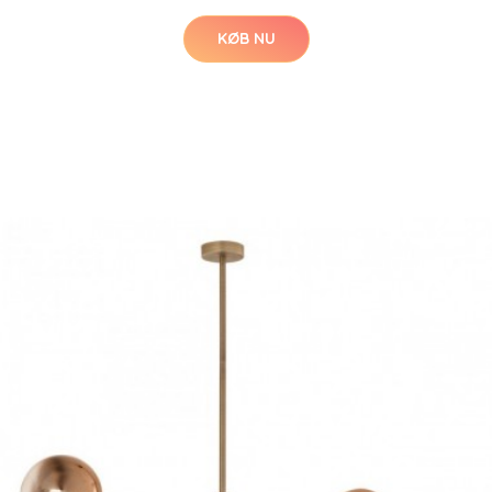
KØB NU