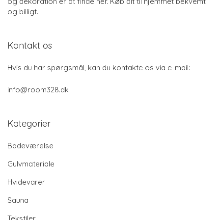
og dekoration er at finde her. Køb alt til hjemmet bekvemt
og billigt.
Kontakt os
Hvis du har spørgsmål, kan du kontakte os via e-mail:
info@room328.dk
Kategorier
Badeværelse
Gulvmateriale
Hvidevarer
Sauna
Tekstiler