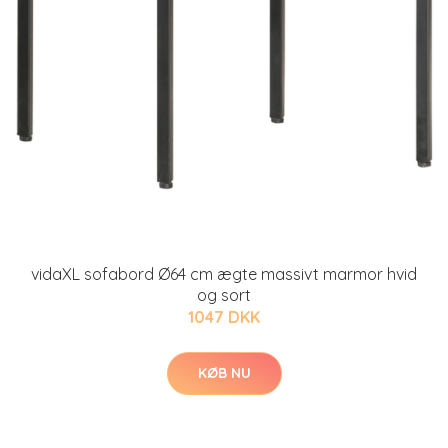
vidaXL sofabord Ø64 cm ægte massivt marmor hvid
og sort
1047 DKK
KØB NU