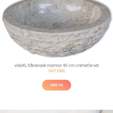
vidaXL håndvask marmor 40 cm cremefarvet
1147 DKK
KØB NU