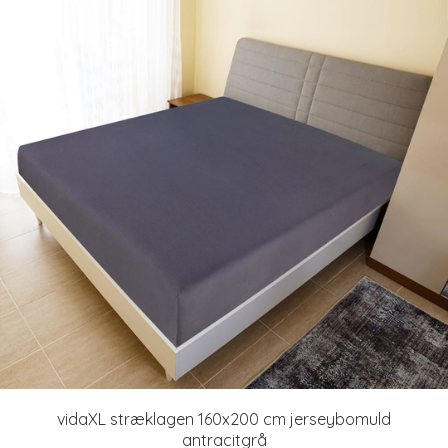
vidaXL stræklagen 160x200 cm jerseybomuld
antracitgrå