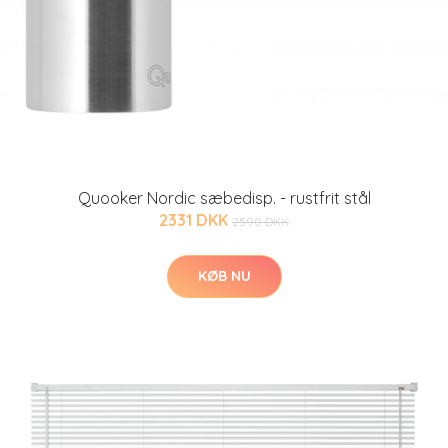
Quooker Nordic sæbedisp. - rustfrit stål
2331 DKK
2590 DKK
KØB NU