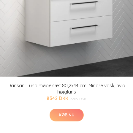
Dansani Luna møbelsæt 80,2x44 cm, Minore vask, hvid
højglans
8342 DKK
9269 DKK
KØB NU