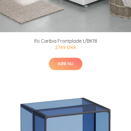
Ifö Caribia Frontplade t/BK18
2749 DKK
KØB NU