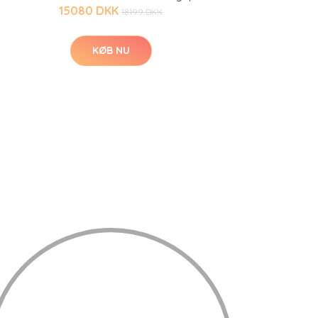
15080 DKK
18199 DKK
KØB NU