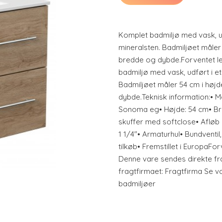
Komplet badmiljø med vask, u
mineralsten. Badmiljøet måler
bredde og dybde.Forventet le
badmiljø med vask, udført i e
Badmiljøet måler 54 cm i høj
dybde.Teknisk information:• M
Sonoma eg• Højde: 54 cm• Br
skuffer med softclose• Afløb 
1 1/4"• Armaturhul• Bundventil
tilkøb• Fremstillet i EuropaFor
Denne vare sendes direkte fr
fragtfirmaet: Fragtfirma Se v
badmiljøer