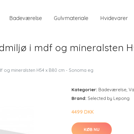
Badeværelse
Gulvmateriale
Hvidevarer
miljø i mdf og mineralsten H
df og mineralsten H54 x B80 cm - Sonoma eg
Kategorier:
Badeværelse
,
Va
Brand:
Selected by Lepong
4499 DKK
KØB NU