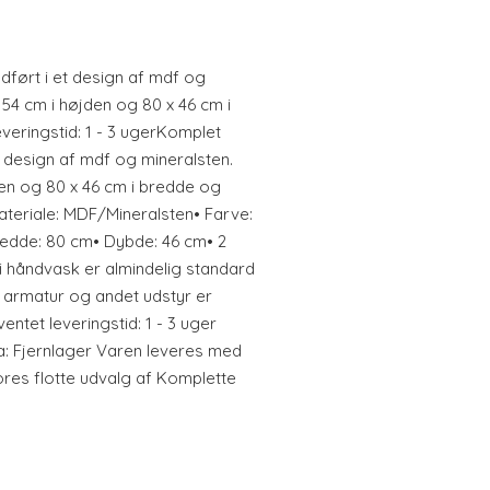
dført i et design af mdf og
 54 cm i højden og 80 x 46 cm i
veringstid: 1 - 3 ugerKomplet
t design af mdf og mineralsten.
den og 80 x 46 cm i bredde og
ateriale: MDF/Mineralsten• Farve:
edde: 80 cm• Dybde: 46 cm• 2
i håndvask er almindelig standard
, armatur og andet udstyr er
ventet leveringstid: 1 - 3 uger
a: Fjernlager Varen leveres med
ores flotte udvalg af Komplette