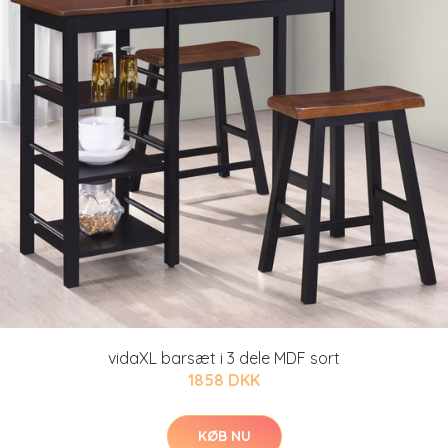
vidaXL barsæt i 3 dele MDF sort
1858 DKK
KØB NU