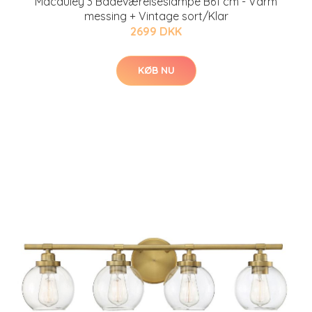
Macauley 3 Badeværelseslampe B61 cm - Varm
messing + Vintage sort/Klar
2699 DKK
KØB NU