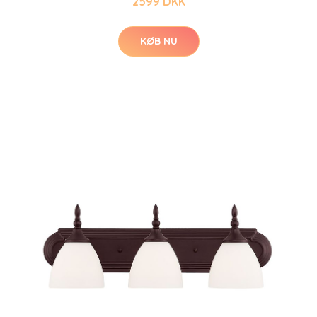
2599 DKK
KØB NU