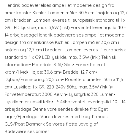
Hendrik badeværelseslampe i et moderne design fra
amerikanske Kichler. Lampen måler 30,6 cm i højden og 12,7
cm i bredden. Lampen leveres til europæisk standard til 1 x
G9 LED lyskilde, max. 3,5W (Inkl).Forventet leveringstid: 10 -
14 arbejdsdageHendrik badeværelseslampe i et moderne
design fra amerikanske Kichler. Lampen måler 30,6 cm i
højden og 12,7 cm i bredden. Lampen leveres til europæisk
standard til 1 x G9 LED lyskilde, max. 3,5W (Inkl).Teknisk
information:• Materiale: Stål/Glas• Farve: Poleret
krom/Hvid• Højde: 30,6 cm• Bredde: 12,7 cm•
Dybde/Fremspring: 20,2 cm• Rosette diameter: 30,5 x 11,5
cm• Lyskilde: 1 x G9, 220-240v 50hz, max. 3,5W (Inkl.)•
Farvetemperatur: 3000 Kelvin• Lysstyrke: 320 Lumen•
Lyskilden er udskiftelig• IP: 44Forventet leveringstid: 10 - 14
arbejdsdage Denne vare sendes direkte fra: Eget
lager/Fjernlager Varen leveres med fragtfirmaet:
GLS/Post Danmark Se vores flotte udvalg af
Badeværelseslamper