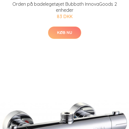
Orden på badelegetøjet Bubbath InnovaGoods 2
enheder
83 DKK
KØB NU