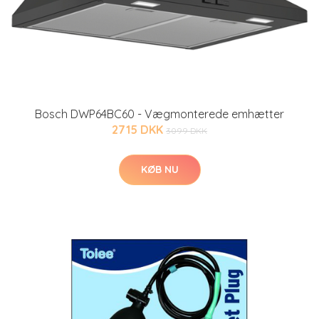
Bosch DWP64BC60 - Vægmonterede emhætter
2715 DKK
3099 DKK
KØB NU