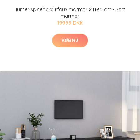
Turner spisebord i faux marmor Ø119,5 cm - Sort
marmor
19999 DKK
KØB NU