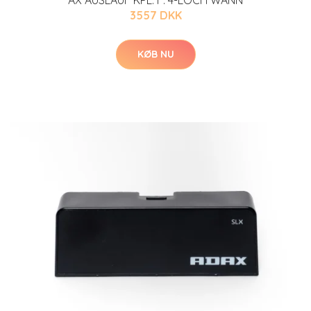
AX AUSLAUF KPL. F. 4-LOCH WANN
3557 DKK
KØB NU