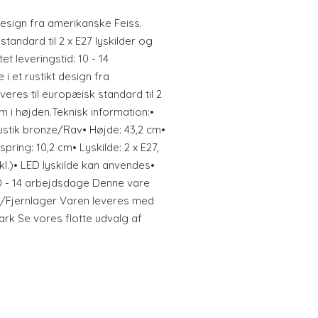
design fra amerikanske Feiss.
tandard til 2 x E27 lyskilder og
t leveringstid: 10 - 14
 et rustikt design fra
eres til europæisk standard til 2
cm i højden.Teknisk information:•
Rustik bronze/Rav• Højde: 43,2 cm•
ring: 10,2 cm• Lyskilde: 2 x E27,
l.)• LED lyskilde kan anvendes•
 10 - 14 arbejdsdage Denne vare
er/Fjernlager Varen leveres med
rk Se vores flotte udvalg af