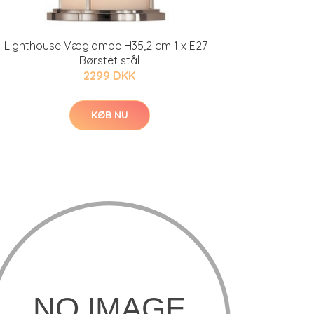
Lighthouse Væglampe H35,2 cm 1 x E27 -
Børstet stål
2299 DKK
KØB NU