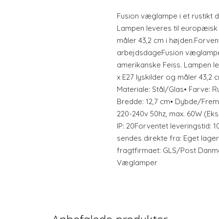
Fusion væglampe i et rustikt 
Lampen leveres til europæisk s
måler 43,2 cm i højden.Forvente
arbejdsdageFusion væglampe i
amerikanske Feiss. Lampen lev
x E27 lyskilder og måler 43,2 
Materiale: Stål/Glas• Farve: 
Bredde: 12,7 cm• Dybde/Fremsp
220-240v 50hz, max. 60W (Eksk
IP: 20Forventet leveringstid:
sendes direkte fra: Eget lag
fragtfirmaet: GLS/Post Danma
Væglamper