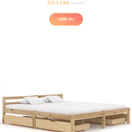
551.2 DKK
689 DKK
KØB NU