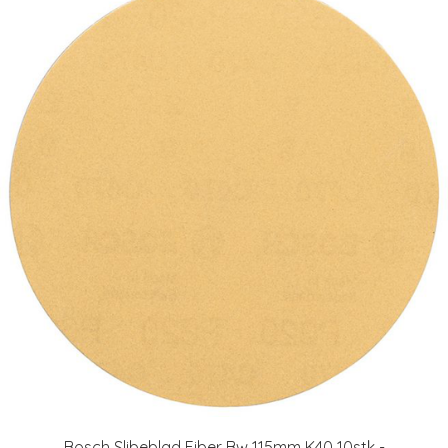
Bosch Slibeblad Fiber Bw 115mm K40 10stk -