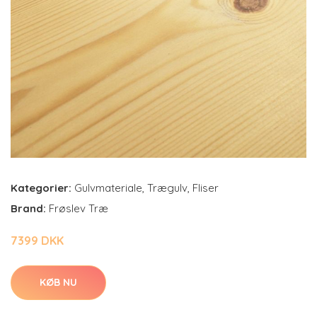
Kategorier:
Gulvmateriale
,
Trægulv
,
Fliser
Brand:
Frøslev Træ
7399 DKK
KØB NU