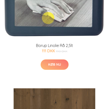
Borup Linolie Rå 2,5lt
111 DKK
190 DKK
KØB NU