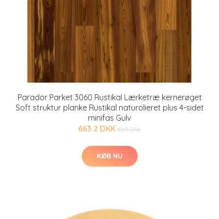
Parador Parket 3060 Rustikal Lærketræ kernerøget
Soft struktur planke Rustikal naturolieret plus 4-sidet
minifas Gulv
663.2 DKK
829 DKK
KØB NU