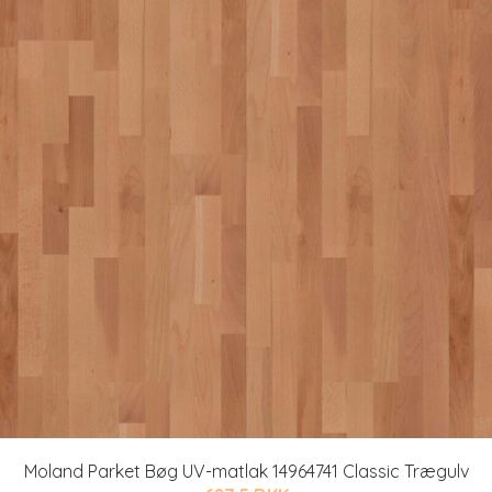
Moland Parket Bøg UV-matlak 14964741 Classic Trægulv