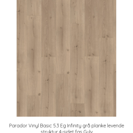
Parador Vinyl Basic 5.3 Eg Infinity grå planke levende
struktur 4-sidet fas Gulv