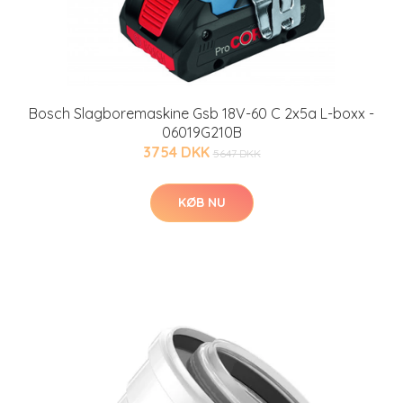
Bosch Slagboremaskine Gsb 18V-60 C 2x5a L-boxx -
06019G210B
3754 DKK
5647 DKK
KØB NU