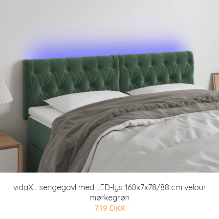
vidaXL sengegavl med LED-lys 160x7x78/88 cm velour
mørkegrøn
719 DKK