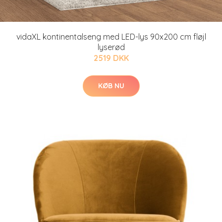
vidaXL kontinentalseng med LED-lys 90x200 cm fløjl
lyserød
2519 DKK
KØB NU