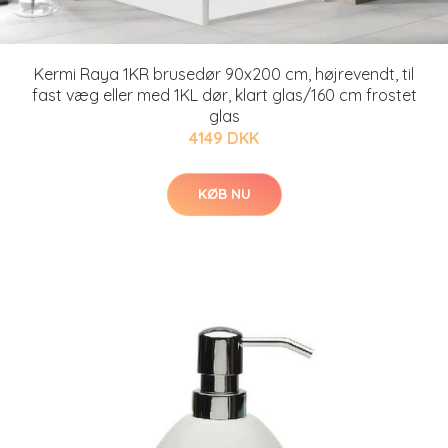
Kermi Raya 1KR brusedør 90x200 cm, højrevendt, til
fast væg eller med 1KL dør, klart glas/160 cm frostet
glas
4149 DKK
KØB NU