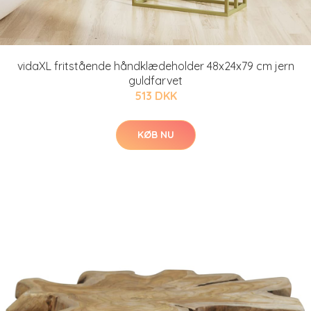
vidaXL fritstående håndklædeholder 48x24x79 cm jern
guldfarvet
513 DKK
KØB NU