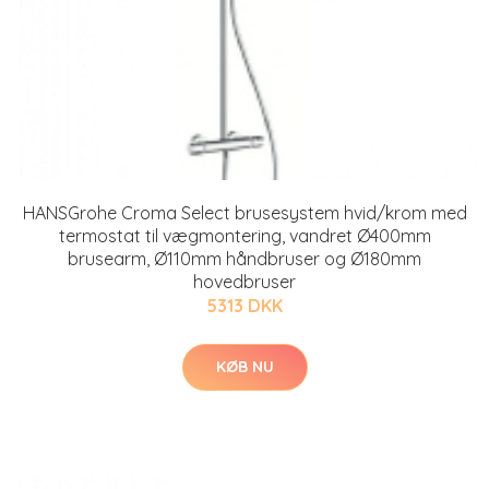
HANSGrohe Croma Select brusesystem hvid/krom med
termostat til vægmontering, vandret Ø400mm
brusearm, Ø110mm håndbruser og Ø180mm
hovedbruser
5313 DKK
KØB NU