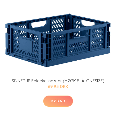
SINNERUP Foldekasse stor (MØRK BLÅ, ONESIZE)
69.95 DKK
KØB NU