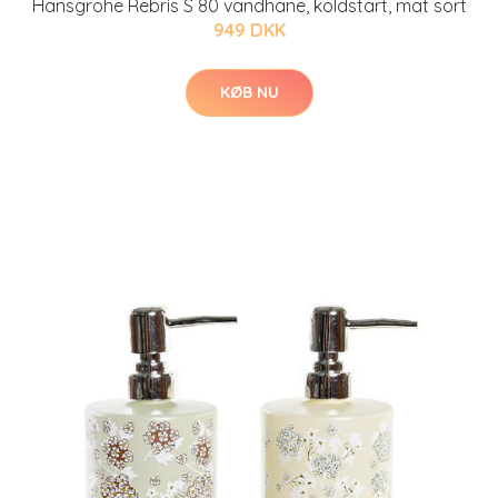
Hansgrohe Rebris S 80 vandhane, koldstart, mat sort
949 DKK
KØB NU