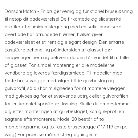
Dansani Match - En brugervenlig og funktionel bruseløsning
til netop dit badeværelse! De firkantede og slidstærke
profiler af aluminiumslegering med en satin-anodiseret
overflade har afrundede hjørner, hvilket giver
badeværelset et stilrent og elegant design. Den smarte
EasyCare behandling på indersiden af glasset gør
rengøringen nem og bekvem, da den får vandet til at trille
af glasset. For simpel montering er alle modellerne
vendbare og leveres færdigsamlede. Til modeller med
faste brusevægge medfølger både gulvbeslag og
gulvprofil, så du har muligheden for at montere væggen
med gulvbeslag for et svævende udtryk eller gulvprofilen
for en komplet sprøjtetæt løsning. Skulle du ombestemme
dig efter monteringen af gulvbeslaget, kan gulvprofilen
sagtens eftermonteres. Model 20 består af to
monteringsarme og to faste brusevægge (117-119 cm pr.
væg) For præcise mål se stregtegningen el.