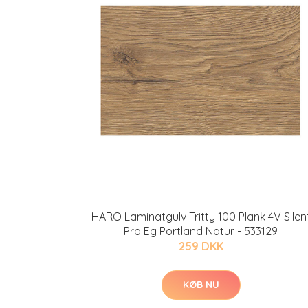
HARO Laminatgulv Tritty 100 Plank 4V Silen
Pro Eg Portland Natur - 533129
259 DKK
KØB NU