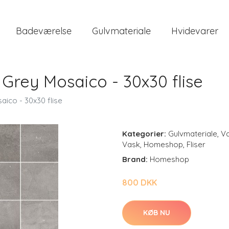
Badeværelse
Gulvmateriale
Hvidevarer
Grey Mosaico - 30x30 flise
ico - 30x30 flise
Kategorier:
Gulvmateriale
,
V
Vask
,
Homeshop
,
Fliser
Brand:
Homeshop
800 DKK
KØB NU