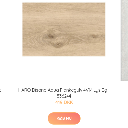
t
HARO Disano Aqua Plankegulv 4VM Lys Eg -
536244
419 DKK
KØB NU