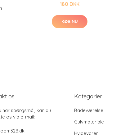
180 DKK
m
KØB NU
akt os
Kategorier
u har spørgsmål, kan du
Badeværelse
te os via e-mail:
Gulvmateriale
room328.dk
Hvidevarer