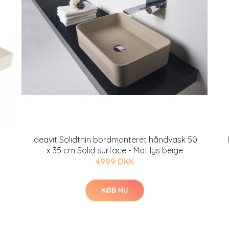
Ideavit Solidthin bordmonteret håndvask 50
x 35 cm Solid surface - Mat lys beige
4999 DKK
KØB NU