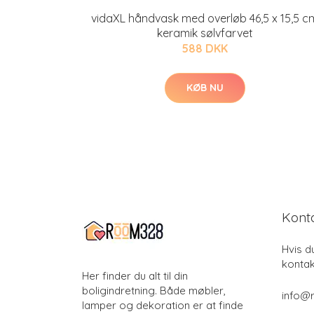
vidaXL håndvask med overløb 46,5 x 15,5 c
keramik sølvfarvet
588 DKK
KØB NU
Kont
Hvis d
kontak
Her finder du alt til din
boligindretning. Både møbler,
info@
lamper og dekoration er at finde