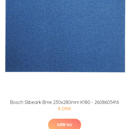
Bosch Slibeark Bme 230x280mm K180 - 2608605416
8 DKK
KØB NU