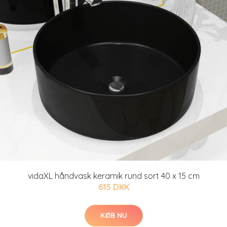
vidaXL håndvask keramik rund sort 40 x 15 cm
615 DKK
KØB NU